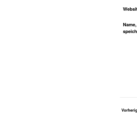
Websi
Name, 
speich
Vorheri