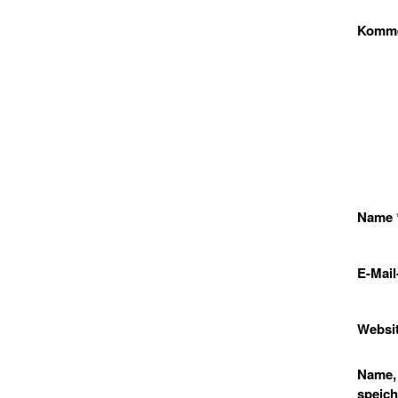
Komm
Name
E-Mai
Websi
Name, 
speich